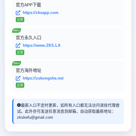
官方APP下载
https://zksapp.com
正常
688ms
官方永久入口
https://www.ZKS.LA
正常
369ms
官方海外地址
https://zukongshe.net
正常
最新入口不定时更新，如所有入口都无法访问请挂代理尝
试。此外亦可发送任意消息到邮箱，自动获取最新地址：
zkskefu@gmail.com